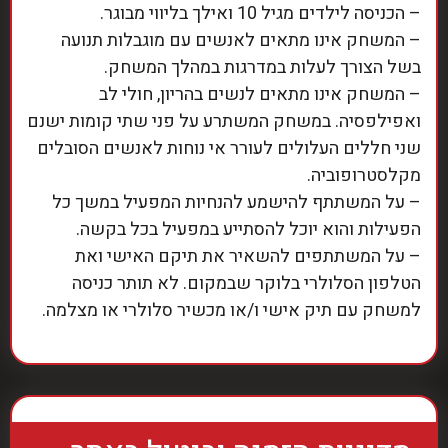
– הכניסה לילדים מגיל 10 ואילך בליווי מבוגר.
– המשחק אינו מתאים לאנשים עם מוגבלות תנועה
בשל הצורך לעלות במדרגות במהלך המשחק.
– המשחק אינו מתאים לנשים בהריון, חולי לב
ואפילפסיה. במשחק המשתרע על פני שתי קומות ישנם
שני חללים העלולים לעורר אי נוחות לאנשים הסובלים
מקלסטרופוביה.
– על המשתתף להישמע להנחיות המפעיל במשך כל
הפעילות והוא יוכל להסתייע במפעיל בכל בקשה.
– על המשתתפים להשאיר את תיקם האישי ואת
הטלפון הסלולרי בלוקר שבמקום. לא תותר כניסה
למשחק עם תיק אישי ו/או מכשיר סלולרי או מצלמה.